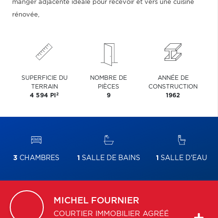
manger adjacente idéale pour recevoir et vers une cuisine
rénovée,
SUPERFICIE DU
NOMBRE DE
ANNÉE DE
TERRAIN
PIÈCES
CONSTRUCTION
2
4 594 PI
9
1962
3
CHAMBRES
1
SALLE DE BAINS
1
SALLE D'EAU
MICHEL
FOURNIER
COURTIER IMMOBILIER AGRÉÉ